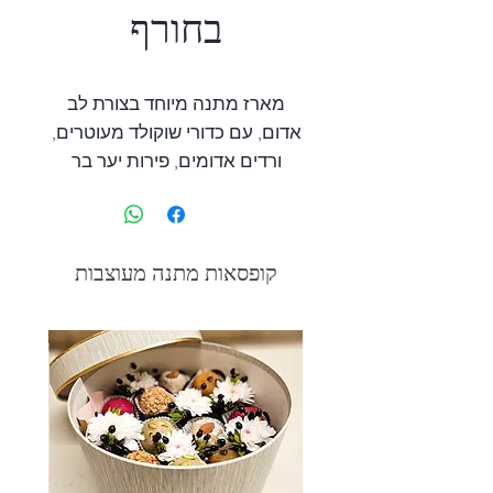
בחורף
מארז מתנה מיוחד בצורת לב
אדום, עם כדורי שוקולד מעוטרים,
ורדים אדומים, פירות יער בר
וצמחים עונתיים של החורף. מחמם
את הלב בימי החורף הגשומים.
להזמנה אנא צרו קשר בצ'אט או
קופסאות מתנה מעוצבות
בנייד
058-7522590